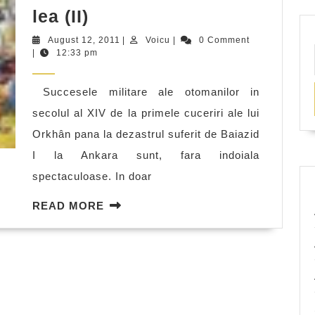
Ascensiunea
lea (II)
militara
August
Voicu
August 12, 2011
|
Voicu
|
0 Comment
a
12,
|
12:33 pm
2011
Imperiului
Succesele militare ale otomanilor in
Otoman
secolul al XIV de la primele cuceriri ale lui
in
Orkhân pana la dezastrul suferit de Baiazid
Europa
I la Ankara sunt, fara indoiala
in
spectaculoase. In doar
secolul
al
READ
READ MORE
XIV-
MORE
lea
(II)