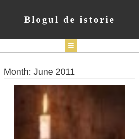
Skip
to
content
Blogul de istorie
Open
Button
Month:
June 2011