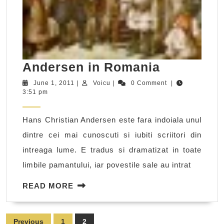
Andersen
Andersen in Romania
in
June
Voicu
June 1, 2011
|
Voicu
|
0 Comment
|
1,
3:51 pm
Romania
2011
Hans Christian Andersen este fara indoiala unul
dintre cei mai cunoscuti si iubiti scriitori din
intreaga lume. E tradus si dramatizat in toate
limbile pamantului, iar povestile sale au intrat
READ
READ MORE
MORE
Posts
Previous
1
2