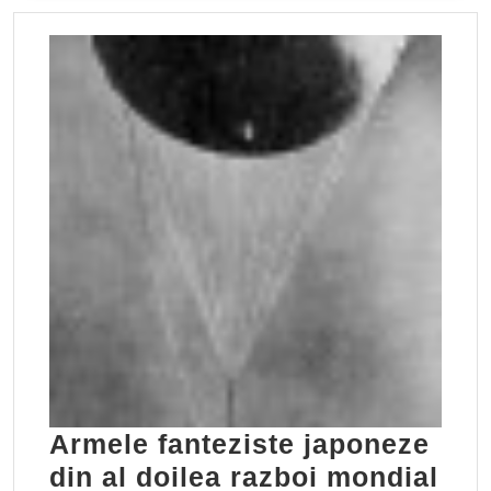
Armele fanteziste japoneze
Arm
din al doilea razboi mondial