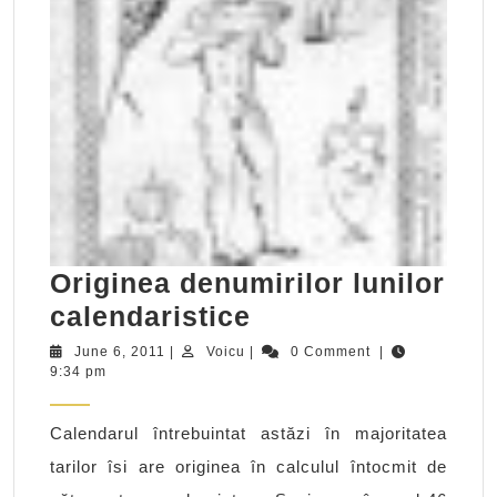
Originea denumirilor lunilor
Originea
calendaristice
denumirilor
June
Voicu
June 6, 2011
|
Voicu
|
0 Comment
|
6,
9:34 pm
lunilor
2011
calendaristice
Calendarul întrebuintat astăzi în majoritatea
tarilor îsi are originea în calculul întocmit de