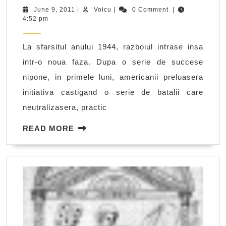
fan
June
Voicu
June 9, 2011
|
Voicu
|
0 Comment
|
9,
4:52 pm
jap
2011
din
La sfarsitul anului 1944, razboiul intrase insa
al
intr-o noua faza. Dupa o serie de succese
doi
nipone, in primele luni, americanii preluasera
raz
initiativa castigand o serie de batalii care
mon
neutralizasera, practic
READ
READ MORE
MORE