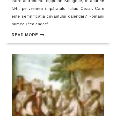
către astronomul egiptean Sosigene, în anul 46
î.Hr. pe vremea împăratului lulius Cezar. Care
este semnificatia cuvantului calendar? Romanii
numeau “calendae”
READ
READ MORE
MORE