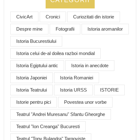
CATEGORII
CivicArt
Cronici
Curiozitati din istorie
Despre mine
Fotografii
Istoria aromanilor
Istoria Bucurestiului
Istoria celui de-al doilea razboi mondial
Istoria Egiptului antic
Istoria in anecdote
Istoria Japoniei
Istoria Romaniei
Istoria Teatrului
Istoria URSS
ISTORIE
Istorie pentru pici
Povestea unor vorbe
Teatrul "Andrei Muresanu" Sfantu Gheorghe
Teatrul "Ion Creanga" Bucuresti
Teatrul "Tony Bulandra" Targoviste