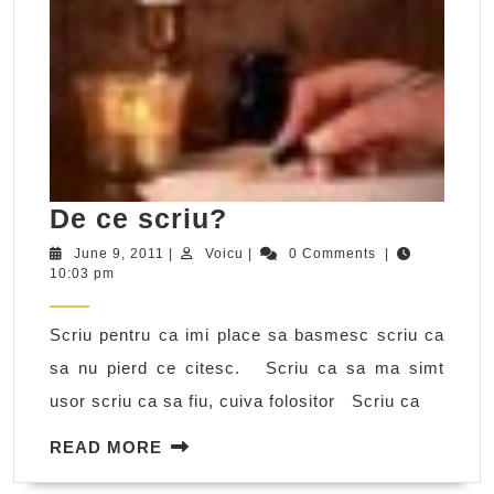
De
De ce scriu?
ce
June
Voicu
June 9, 2011
|
Voicu
|
0 Comments
|
9,
10:03 pm
scriu?
2011
Scriu pentru ca imi place sa basmesc scriu ca
sa nu pierd ce citesc. Scriu ca sa ma simt
usor scriu ca sa fiu, cuiva folositor Scriu ca
READ
READ MORE
MORE