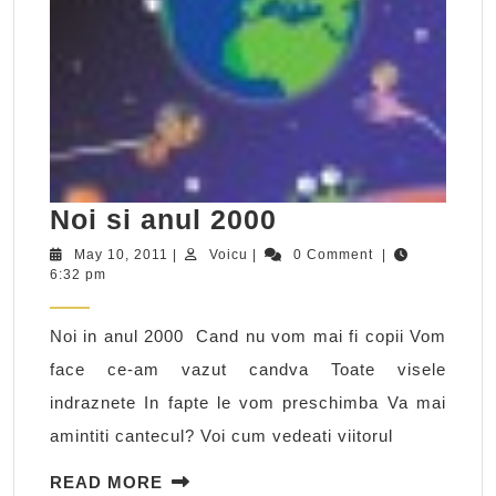
Noi
Noi si anul 2000
si
May
Voicu
May 10, 2011
|
Voicu
|
0 Comment
|
10,
6:32 pm
anul
2011
2000
Noi in anul 2000 Cand nu vom mai fi copii Vom
face ce-am vazut candva Toate visele
indraznete In fapte le vom preschimba Va mai
amintiti cantecul? Voi cum vedeati viitorul
READ
READ MORE