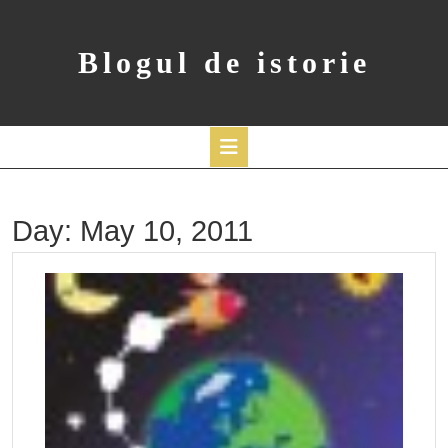
Skip
to
content
Blogul de istorie
Open
Button
Day:
May 10, 2011