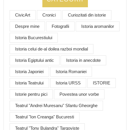
CivicArt
Cronici
Curiozitati din istorie
Despre mine
Fotografii
Istoria aromanilor
Istoria Bucurestiului
Istoria celui de-al doilea razboi mondial
Istoria Egiptului antic
Istoria in anecdote
Istoria Japoniei
Istoria Romaniei
Istoria Teatrului
Istoria URSS
ISTORIE
Istorie pentru pici
Povestea unor vorbe
Teatrul "Andrei Muresanu" Sfantu Gheorghe
Teatrul "Ion Creanga" Bucuresti
Teatrul "Tony Bulandra" Targoviste