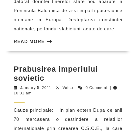
datorat dorintei tinerelor state nou aparute in
Peninsula Balcanica de a-si imparti posesiunile
otomane in Europa. Desteptarea constiintei
nationale, pe fondul slabiciunii acute de care
READ
READ MORE
MORE
Prabusirea imperiului
Prabusirea
sovietic
imperiului
January
Voicu
January 5, 2011
|
Voicu
|
0 Comment
|
5,
10:31 am
sovietic
2011
Cauze principale: In plan extern Dupa ce anii
70 marcasera o destindere a relatiilor
internationale prin creearea C.S.C.E., la care