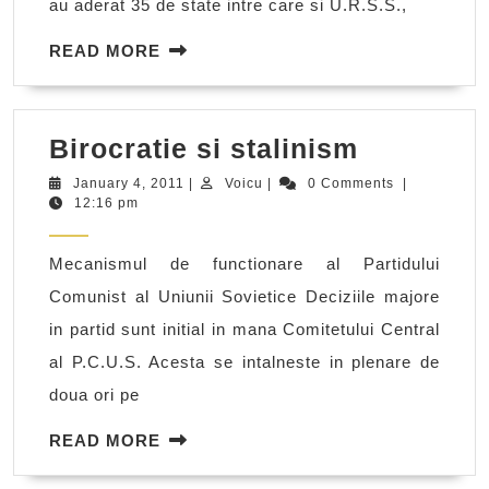
au aderat 35 de state intre care si U.R.S.S.,
READ
READ MORE
MORE
Birocrati
Birocratie si stalinism
si
January
Voicu
January 4, 2011
|
Voicu
|
0 Comments
|
4,
12:16 pm
stalinism
2011
Mecanismul de functionare al Partidului
Comunist al Uniunii Sovietice Deciziile majore
in partid sunt initial in mana Comitetului Central
al P.C.U.S. Acesta se intalneste in plenare de
doua ori pe
READ
READ MORE
MORE