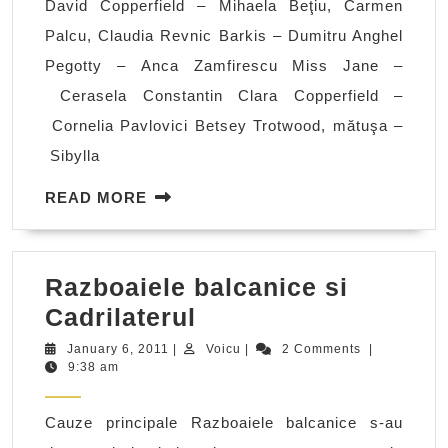
David Copperfield – Mihaela Beţiu, Carmen
Palcu, Claudia Revnic Barkis – Dumitru Anghel
Pegotty – Anca Zamfirescu Miss Jane –
Cerasela Constantin Clara Copperfield –
Cornelia Pavlovici Betsey Trotwood, mătuşa –
Sibylla
READ
READ MORE
MORE
Razboaiele balcanice si
Razboaiele
Cadrilaterul
balcanice
January
Voicu
January 6, 2011
|
Voicu
|
2 Comments
|
6,
9:38 am
si
2011
Cadrilaterul
Cauze principale Razboaiele balcanice s-au