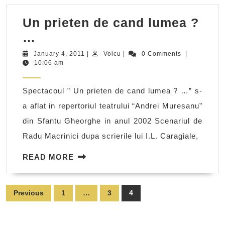
Un prieten de cand lumea ?
Un
…
prieten
January
Voicu
January 4, 2011
|
Voicu
|
0 Comments
|
4,
10:06 am
de
2011
cand
Spectacoul ” Un prieten de cand lumea ? …” s-
lumea
a aflat in repertoriul teatrului “Andrei Muresanu”
?
din Sfantu Gheorghe in anul 2002 Scenariul de
…
Radu Macrinici dupa scrierile lui I.L. Caragiale,
READ
READ MORE
MORE
Posts
Previous
1
…
3
4
pagination