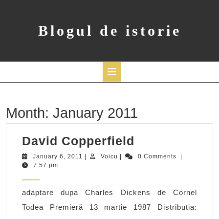
Skip
to
content
Blogul de istorie
Open
Button
Month:
January 2011
David
David Copperfield
Copperfield
January
Voicu
January 6, 2011
|
Voicu
|
0 Comments
|
6,
7:57 pm
2011
adaptare dupa Charles Dickens de Cornel
Todea Premieră 13 martie 1987 Distributia: