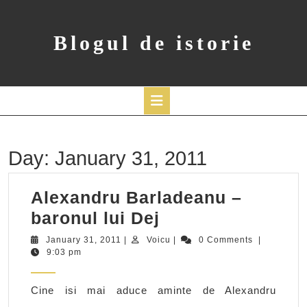
Skip
to
content
Blogul de istorie
Open
Button
Day:
January 31, 2011
Alexandru Barladeanu –
Alexandru
baronul lui Dej
Barladeanu
January
Voicu
January 31, 2011
|
Voicu
|
0 Comments
|
31,
9:03 pm
–
2011
baronul
Cine isi mai aduce aminte de Alexandru
lui