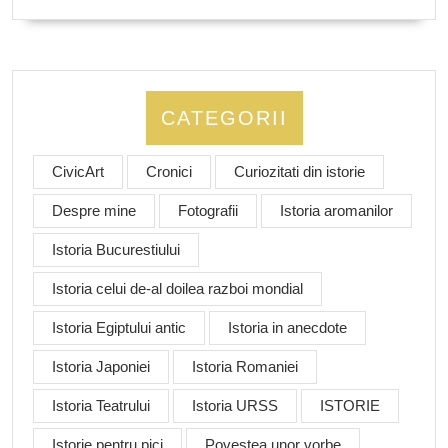
CATEGORII
CivicArt
Cronici
Curiozitati din istorie
Despre mine
Fotografii
Istoria aromanilor
Istoria Bucurestiului
Istoria celui de-al doilea razboi mondial
Istoria Egiptului antic
Istoria in anecdote
Istoria Japoniei
Istoria Romaniei
Istoria Teatrului
Istoria URSS
ISTORIE
Istorie pentru pici
Povestea unor vorbe