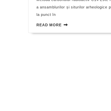
a ansamblurilor și siturilor arheologice
la punct în
READ
READ MORE
MORE