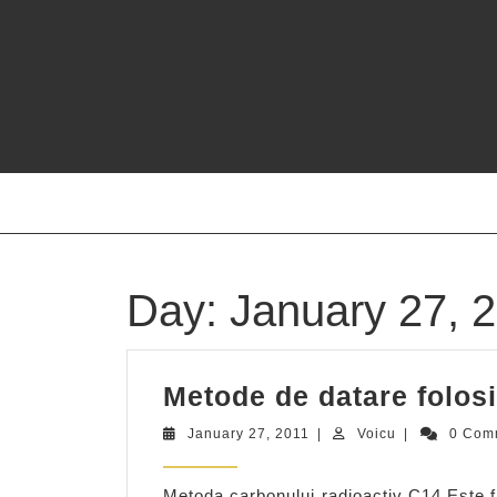
Skip
to
content
Day:
January 27, 
Metode de datare folosi
January
Voicu
January 27, 2011
|
Voicu
|
0 Com
27,
2011
Metoda carbonului radioactiv C14 Este 