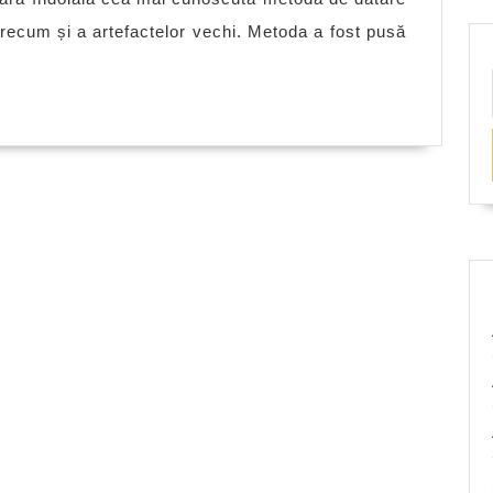
in
 precum și a artefactelor vechi. Metoda a fost pusă
arheologie