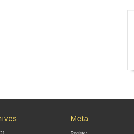
hives
Meta
021
Register