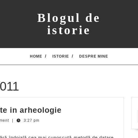
Blogul de
istorie
HOME
ISTORIE
DESPRE MINE
2011
Metode
te in arheologie
de
ment
|
3:27 pm
datare
folosite
fără îndoială cea mai cunoscută metodă de datare