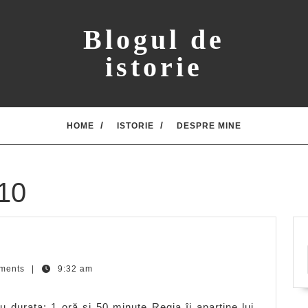
Blogul de
istorie
HOME
ISTORIE
DESPRE MINE
10
oiul
telor
ments
|
9:32 am
durata: 1 oră și 50 minute Regia îi aparţine lui