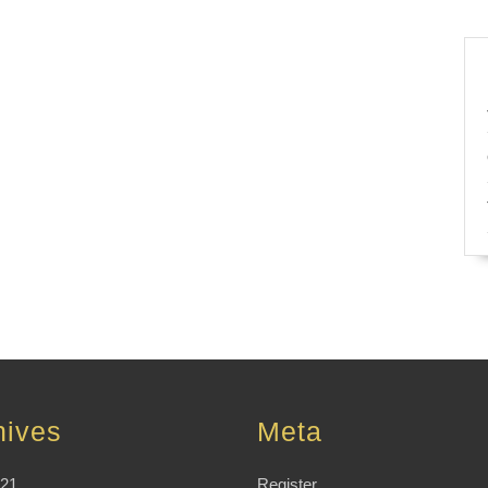
hives
Meta
021
Register