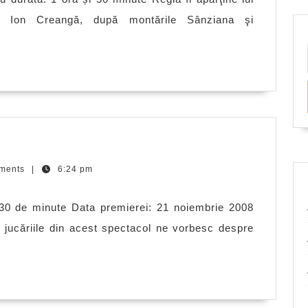
ul Ion Creangă, după montările Sânziana şi
Când
jucăriile
ments
|
6:24 pm
spun
pa!
30 de minute Data premierei: 21 noiembrie 2008
ă, jucăriile din acest spectacol ne vorbesc despre