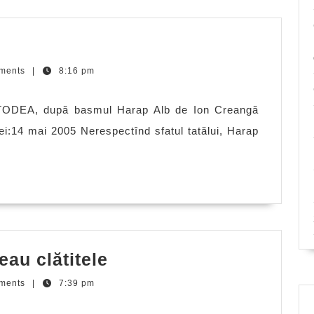
ments
|
8:16 pm
TODEA, după basmul Harap Alb de Ion Creangă
ei:14 mai 2005 Nerespectînd sfatul tatălui, Harap
Tigrişorul
eau clătitele
căruia
ments
|
7:39 pm
îi