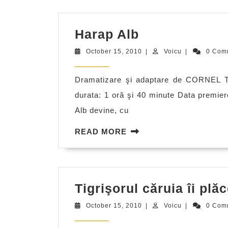
Harap
Harap Alb
Alb
October
Voicu
October 15, 2010
|
Voicu
|
0 Com
15,
2010
Dramatizare şi adaptare de CORNEL 
durata: 1 oră şi 40 minute Data premier
Alb devine, cu
READ
READ MORE
MORE
Tigrişorul căruia îi plăc
October
Voicu
October 15, 2010
|
Voicu
|
0 Com
15,
2010