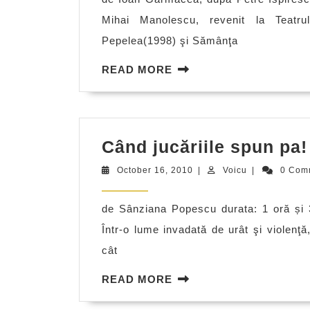
Mihai Manolescu, revenit la Teatr
Pepelea(1998) şi Sămânţa
READ
READ MORE
MORE
Când jucăriile spun pa!
October
Voicu
October 16, 2010
|
Voicu
|
0 Com
16,
2010
de Sânziana Popescu durata: 1 oră și 
Într-o lume invadată de urât şi violenţ
cât
READ
READ MORE
MORE