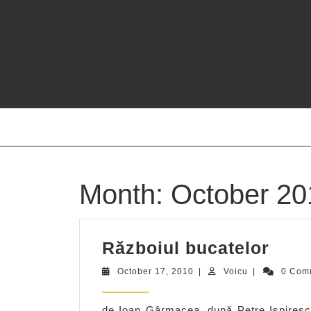
Skip
to
content
Month:
October 20
Răzb
Războiul bucatelor
buca
October
Voicu
October 17, 2010
|
Voicu
|
0 Com
17,
2010
de Ioan Gârmacea, după Petre Ispirescu 