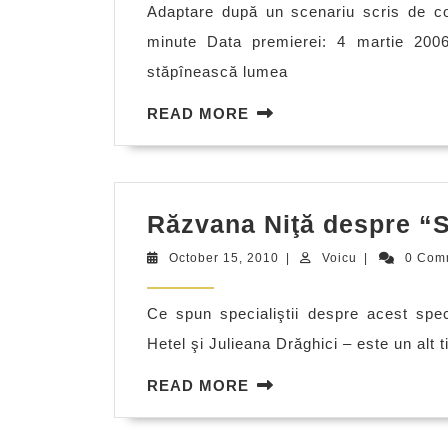
Adaptare după un scenariu scris de co
minute Data premierei: 4 martie 200
stăpînească lumea
READ
READ MORE
MORE
Răzvana Niţă despre “
October
Voicu
October 15, 2010
|
Voicu
|
0 Com
15,
2010
Ce spun specialiştii despre acest spe
Hetel şi Julieana Drăghici – este un alt 
READ
READ MORE
MORE