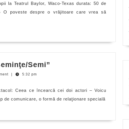
plăceau
pii la Teatrul Baylor, Waco-Texas durata: 50 de
clătitele
6 O poveste despre o vrăjitoare care vrea să
Răzvana
Seminţe/Semi”
Niţă
ment
|
5:32 pm
despre
“Seminţe/Semi”
ctacol: Ceea ce încearcă cei doi actori – Voicu
tip de comunicare, o formă de relaţionare specială