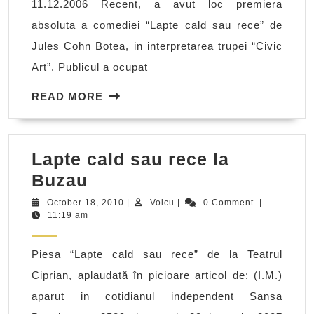
11.12.2006 Recent, a avut loc premiera
cu
absoluta a comediei “Lapte cald sau rece” de
aplauze
Jules Cohn Botea, in interpretarea trupei “Civic
Art”. Publicul a ocupat
READ
READ MORE
MORE
Lapte cald sau rece la
Lapte
Buzau
cald
October
Voicu
October 18, 2010
|
Voicu
|
0 Comment
|
18,
11:19 am
sau
2010
rece
Piesa “Lapte cald sau rece” de la Teatrul
la
Ciprian, aplaudată în picioare articol de: (I.M.)
Buzau
aparut in cotidianul independent Sansa