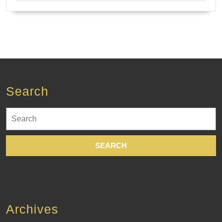
Search
Search
for:
Archives