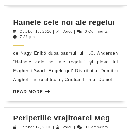
MORE
Hain
Hainele cele noi ale regelui
cele
October
Voicu
October 17, 2010
|
Voicu
|
0 Comments
|
17,
7:38 pm
noi
2010
ale
de Nagy Enikö dupa basmul lui H.C. Andersen
rege
“Hainele cele noi ale regelui” şi piesa lui
Evghenii Svart “Regele gol” Distributia: Dumitru
Anghel – in rolul titular, Cristian Irimia, Daniel
READ
READ MORE
MORE
Peripe
Peripetiile vrajitoarei Meg
vrajit
October
Voicu
October 17, 2010
|
Voicu
|
0 Comments
|