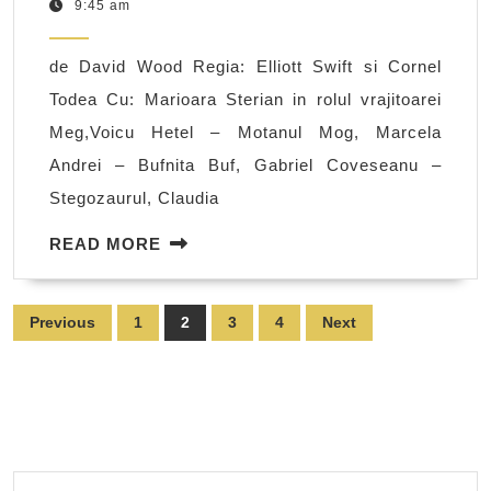
17,
9:45 am
Meg
2010
de David Wood Regia: Elliott Swift si Cornel
Todea Cu: Marioara Sterian in rolul vrajitoarei
Meg,Voicu Hetel – Motanul Mog, Marcela
Andrei – Bufnita Buf, Gabriel Coveseanu –
Stegozaurul, Claudia
READ
READ MORE
MORE
Posts
Previous
1
2
3
4
Next
pagination