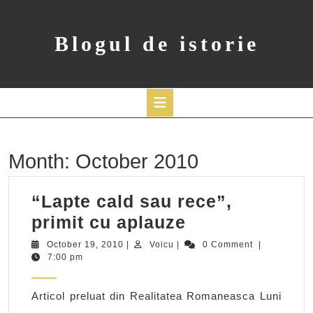
Skip
to
content
Blogul de istorie
Open
Button
Month:
October 2010
“Lapte cald sau rece”,
“Lapte
primit cu aplauze
cald
October
Voicu
October 19, 2010
|
Voicu
|
0 Comment
|
19,
7:00 pm
sau
2010
rece”,
Articol preluat din Realitatea Romaneasca Luni
primit