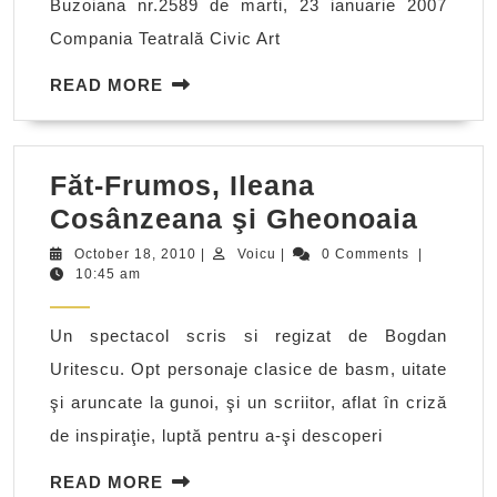
Buzoiana nr.2589 de marti, 23 ianuarie 2007
Compania Teatrală Civic Art
READ
READ MORE
MORE
Făt-Frumos, Ileana
Făt-
Cosânzeana şi Gheonoaia
Frum
October
Voicu
October 18, 2010
|
Voicu
|
0 Comments
|
18,
10:45 am
Ilean
2010
Cosâ
Un spectacol scris si regizat de Bogdan
şi
Uritescu. Opt personaje clasice de basm, uitate
Gheo
şi aruncate la gunoi, şi un scriitor, aflat în criză
de inspiraţie, luptă pentru a-şi descoperi
READ
READ MORE