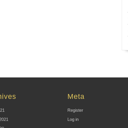
hives
Meta
021
Register
2021
Log in