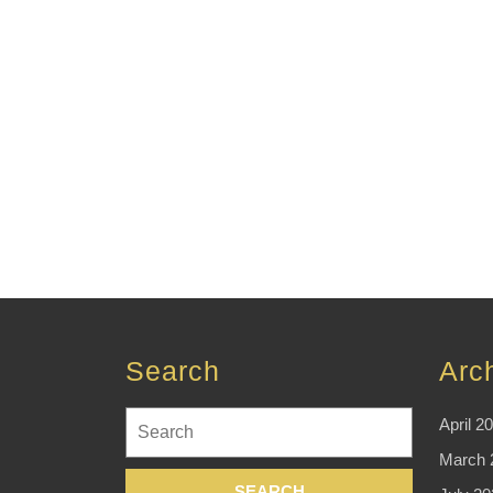
Search
Arc
Search
April 2
for:
March 