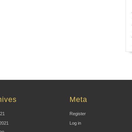
hives
Meta
021
Register
2021
Log in