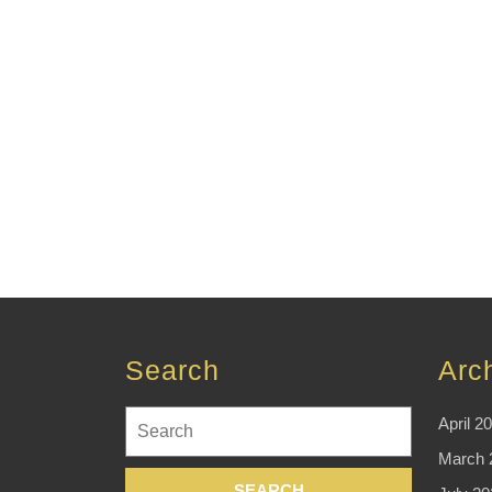
Search
Arc
Search
April 2
for:
March 