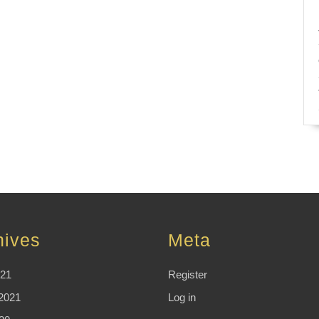
hives
Meta
021
Register
2021
Log in