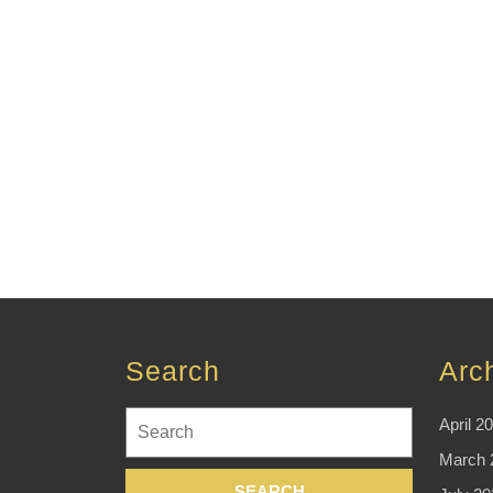
Search
Arc
Search
April 2
for:
March 