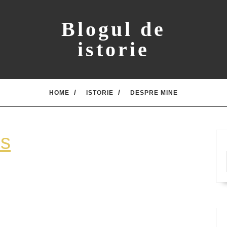
Blogul de
istorie
HOME
ISTORIE
DESPRE MINE
Karagoez-
os
caraghios