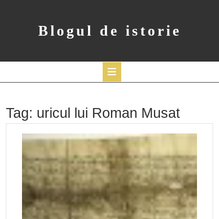
Skip
to
content
Blogul de istorie
Open
Button
Tag:
uricul lui Roman Musat