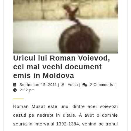
Uricul lui Roman Voievod,
cel mai vechi document
Uricul
emis in Moldova
lui
September
Voicu
September 15, 2011
|
Voicu
|
2 Comments
|
15,
2:32 pm
Roman
2011
Voievod,
Roman Musat este unul dintre acei voievozi
cel
cazuti pe nedrept in uitare. A avut o domnie
mai
scurta in intervalul 1392-1394, venind pe tronul
vechi