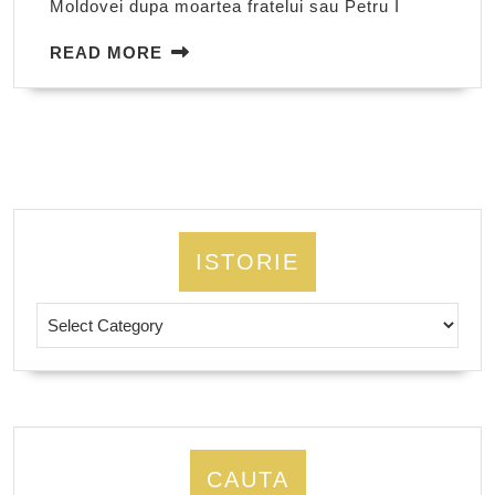
Moldovei dupa moartea fratelui sau Petru I
document
emis
READ
READ MORE
MORE
in
Moldova
ISTORIE
Istorie
CAUTA