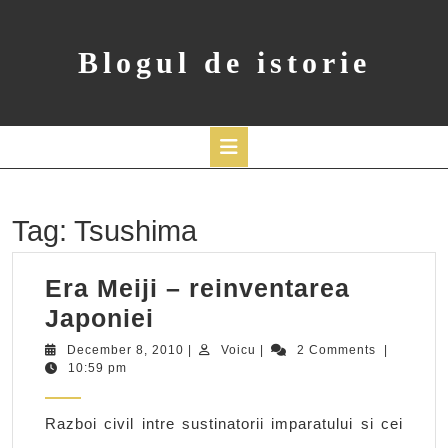
Skip
to
content
Blogul de istorie
Open
Button
Tag:
Tsushima
Era Meiji – reinventarea
Era
Japoniei
Meiji
December
Voicu
December 8, 2010
|
Voicu
|
2 Comments
|
8,
10:59 pm
–
2010
reinventarea
Razboi civil intre sustinatorii imparatului si cei
Japoniei