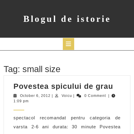
Skip
to
content
Blogul de istorie
Open
Button
Tag:
small size
Pove
Povestea spicului de grau
spicu
October
Voicu
October 6, 2012
|
Voicu
|
0 Comment
|
6,
1:09 pm
de
2012
grau
spectacol recomandat pentru categoria de
varsta 2-6 ani durata: 30 minute Povestea