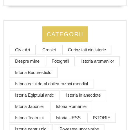
CATEGORII
CivicArt
Cronici
Curiozitati din istorie
Despre mine
Fotografii
Istoria aromanilor
Istoria Bucurestiului
Istoria celui de-al doilea razboi mondial
Istoria Egiptului antic
Istoria in anecdote
Istoria Japoniei
Istoria Romaniei
Istoria Teatrului
Istoria URSS
ISTORIE
Istorie pentru pici
Povestea unor vorbe