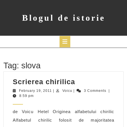
Skip
to
content
Blogul de istorie
Open
Button
Tag:
slova
Scrierea
Scrierea chirilica
chirilica
February
Voicu
February 19, 2011
|
Voicu
|
3 Comments
|
19,
8:59 pm
2011
de Voicu Hetel Originea alfabetului chirilic
Alfabetul chirilic folosit de majoritatea