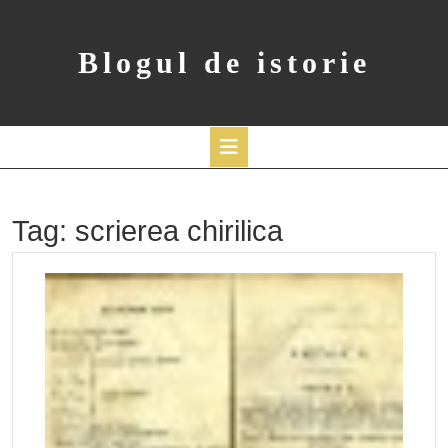
Skip
to
content
Blogul de istorie
Open
Button
Tag:
scrierea chirilica