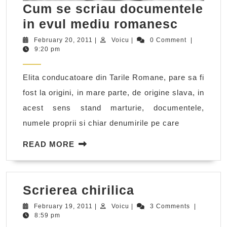
Cum se scriau documentele
Cum
in evul mediu romanesc
se
February
Voicu
February 20, 2011
|
Voicu
|
0 Comment
|
20,
9:20 pm
scriau
2011
docume
Elita conducatoare din Tarile Romane, pare sa fi
in
fost la origini, in mare parte, de origine slava, in
evul
acest sens stand marturie, documentele,
mediu
numele proprii si chiar denumirile pe care
romane
READ
READ MORE
MORE
Scrierea
Scrierea chirilica
chirilica
February
Voicu
February 19, 2011
|
Voicu
|
3 Comments
|
19,
8:59 pm
2011