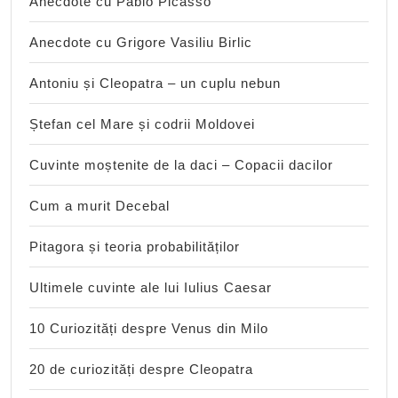
Anecdote cu Pablo Picasso
Anecdote cu Grigore Vasiliu Birlic
Antoniu și Cleopatra – un cuplu nebun
Ștefan cel Mare și codrii Moldovei
Cuvinte moștenite de la daci – Copacii dacilor
Cum a murit Decebal
Pitagora și teoria probabilităților
Ultimele cuvinte ale lui Iulius Caesar
10 Curiozități despre Venus din Milo
20 de curiozități despre Cleopatra