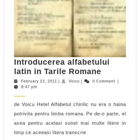
Introducerea alfabetului
Introduce
latin in Tarile Romane
alfabetulu
February
Voicu
February 22, 2011
|
Voicu
|
0 Comment
|
22,
8:47 pm
latin
2011
in
de Voicu Hetel Alfabetul chirilic nu era o haina
Tarile
potrivita pentru limba romana. Pe de-o parte, el
Romane
avea pentru acelasi sunet mai multe litere in
timp ce aceeasi litera transcrie