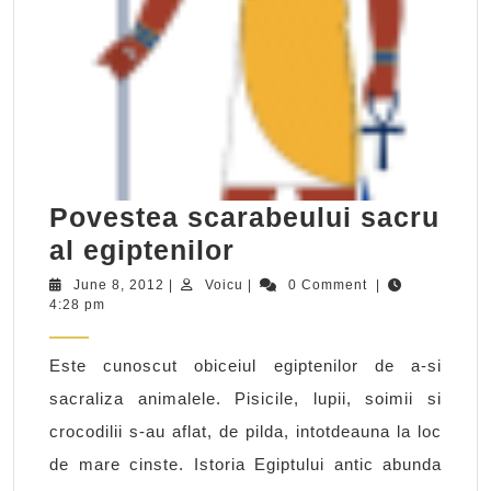
Povestea scarabeului sacru
Povestea
al egiptenilor
scarabeului
June
Voicu
June 8, 2012
|
Voicu
|
0 Comment
|
8,
4:28 pm
sacru
2012
al
Este cunoscut obiceiul egiptenilor de a-si
egiptenilor
sacraliza animalele. Pisicile, lupii, soimii si
crocodilii s-au aflat, de pilda, intotdeauna la loc
de mare cinste. Istoria Egiptului antic abunda