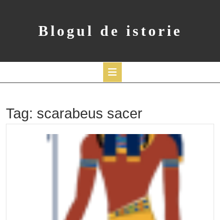
Skip
to
content
Blogul de istorie
Open
Button
Tag:
scarabeus sacer