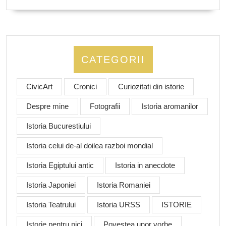
CATEGORII
CivicArt
Cronici
Curiozitati din istorie
Despre mine
Fotografii
Istoria aromanilor
Istoria Bucurestiului
Istoria celui de-al doilea razboi mondial
Istoria Egiptului antic
Istoria in anecdote
Istoria Japoniei
Istoria Romaniei
Istoria Teatrului
Istoria URSS
ISTORIE
Istorie pentru pici
Povestea unor vorbe