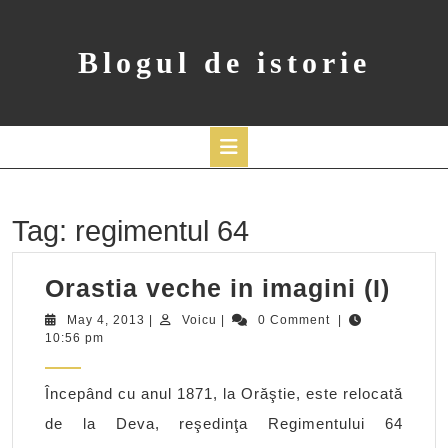
Skip
to
content
Blogul de istorie
Open
Button
Tag:
regimentul 64
Oras
Orastia veche in imagini (I)
vec
May
Voicu
May 4, 2013
|
Voicu
|
0 Comment
|
4,
10:56 pm
in
2013
imag
Începând cu anul 1871, la Orăştie, este relocată
(I)
de la Deva, reşedinţa Regimentului 64