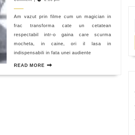
la
2011
sarlatanie
Am vazut prin filme cum un magician in
la
frac transforma cate un cetatean
realitate
respectabil intr-o gaina care scurma
mocheta, in caine, ori il lasa in
indispensabili in fata unei audiente
READ
READ MORE
MORE