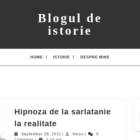
Blogul de
istorie
HOME
ISTORIE
DESPRE MINE
Hipnoza de la sarlatanie
Hipnoza
la realitate
de
September
Voicu
September 28, 2011
|
Voicu
|
0
28,
Comment
|
2:10 pm