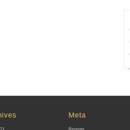
hives
Meta
021
Register