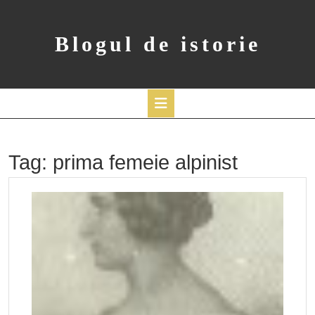
Skip
to
content
Blogul de istorie
Open
Button
Tag:
prima femeie alpinist