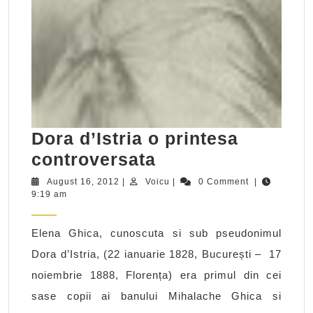
Dora d’Istria o printesa
Dora
controversata
d’Istria
August
Voicu
August 16, 2012
|
Voicu
|
0 Comment
|
16,
9:19 am
o
2012
printesa
Elena Ghica, cunoscuta si sub pseudonimul
controversata
Dora d’Istria, (22 ianuarie 1828, București – 17
noiembrie 1888, Florența) era primul din cei
sase copii ai banului Mihalache Ghica si