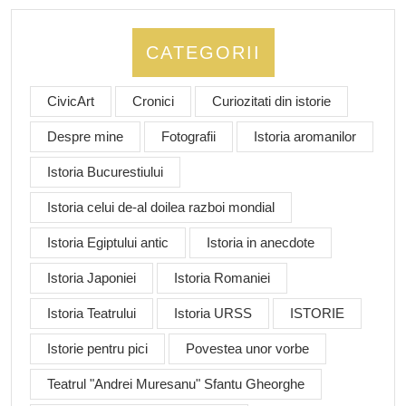
CATEGORII
CivicArt
Cronici
Curiozitati din istorie
Despre mine
Fotografii
Istoria aromanilor
Istoria Bucurestiului
Istoria celui de-al doilea razboi mondial
Istoria Egiptului antic
Istoria in anecdote
Istoria Japoniei
Istoria Romaniei
Istoria Teatrului
Istoria URSS
ISTORIE
Istorie pentru pici
Povestea unor vorbe
Teatrul "Andrei Muresanu" Sfantu Gheorghe