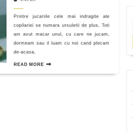
a
2011
ursuleților
Printre jucariile cele mai indragite ale
de
copilariei se numara ursuletii de plus. Toti
pluș
am avut macar unul, cu care ne jucam,
dormeam sau il luam cu noi cand plecam
de-acasa.
READ
READ MORE
MORE