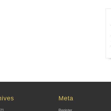
hives
Meta
021
Register