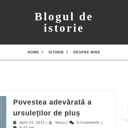
Blogul de
istorie
HOME
ISTORIE
DESPRE MINE
Povestea adevărată a
Povestea
ursuleților de pluș
adevărată
April
Voicu
April 22, 2011
|
Voicu
|
0 Comments
|
22,
8:43 am