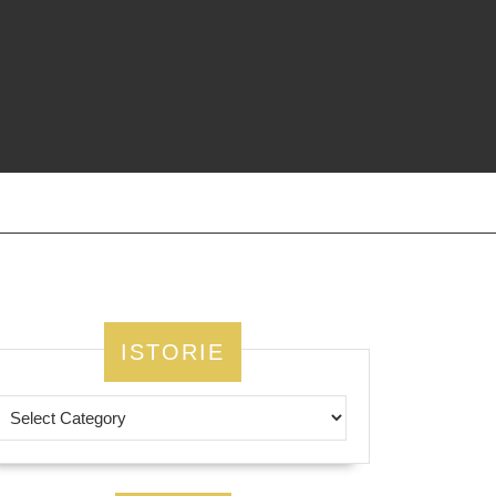
ISTORIE
ea
ix?