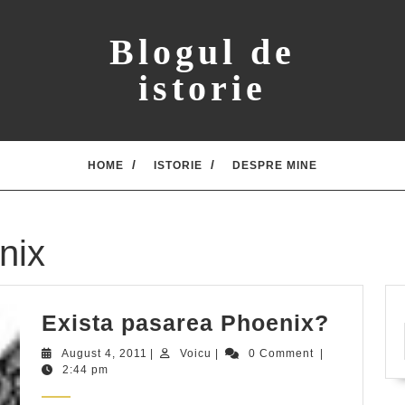
Blogul de
istorie
HOME
ISTORIE
DESPRE MINE
nix
Exista
Exista pasarea Phoenix?
pasar
August
Voicu
August 4, 2011
|
Voicu
|
0 Comment
|
Phoen
4,
2:44 pm
2011