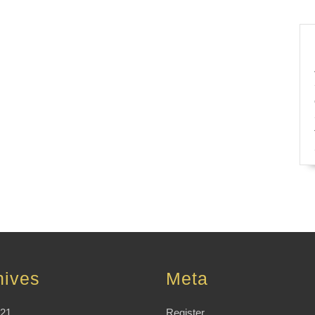
hives
Meta
021
Register