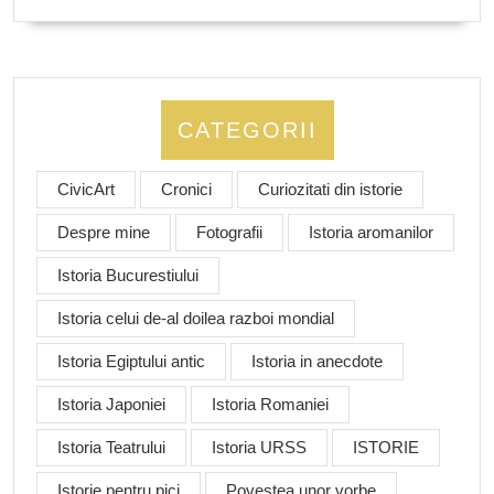
CATEGORII
CivicArt
Cronici
Curiozitati din istorie
Despre mine
Fotografii
Istoria aromanilor
Istoria Bucurestiului
Istoria celui de-al doilea razboi mondial
Istoria Egiptului antic
Istoria in anecdote
Istoria Japoniei
Istoria Romaniei
Istoria Teatrului
Istoria URSS
ISTORIE
Istorie pentru pici
Povestea unor vorbe