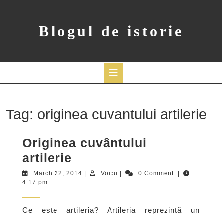
Skip
to
content
Blogul de istorie
Open
Button
Tag:
originea cuvantului artilerie
Originea cuvântului
Originea
artilerie
cuvântului
March
Voicu
March 22, 2014
|
Voicu
|
0 Comment
|
22,
4:17 pm
artilerie
2014
Ce este artileria? Artileria reprezintă un