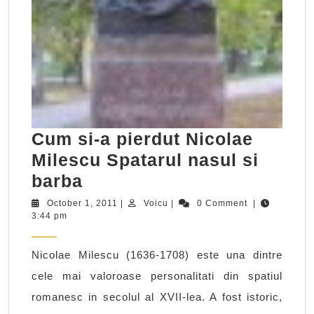
Cum si-a pierdut Nicolae
Milescu Spatarul nasul si
Cum
barba
si-
October
Voicu
October 1, 2011
|
Voicu
|
0 Comment
|
1,
3:44 pm
a
2011
pierdut
Nicolae Milescu (1636-1708) este una dintre
Nicolae
cele mai valoroase personalitati din spatiul
Milescu
romanesc in secolul al XVII-lea. A fost istoric,
Spatarul