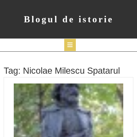
Skip
to
content
Blogul de istorie
Open
Button
Tag:
Nicolae Milescu Spatarul