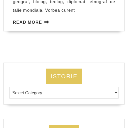
geograf, filolog, teolog, diplomat, etnograf de
nasul
talie mondiala. Vorbea curent
si
barba
READ
READ MORE
MORE
ISTORIE
Istorie