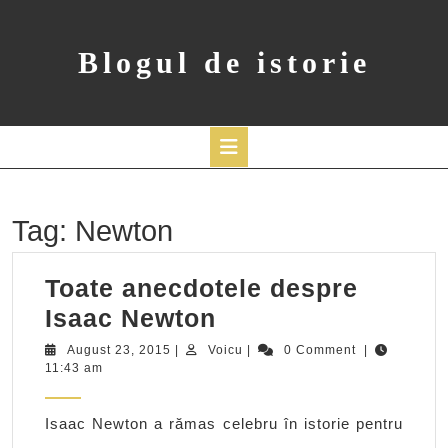
Skip
to
content
Blogul de istorie
Open
Button
Tag:
Newton
Toate anecdotele despre
Toate
Isaac Newton
anecdotele
August
Voicu
August 23, 2015
|
Voicu
|
0 Comment
|
23,
11:43 am
despre
2015
Isaac
Isaac Newton a rămas celebru în istorie pentru
Newton