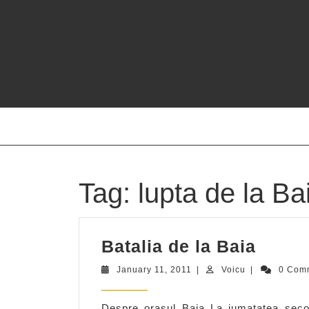
Skip
to
content
Tag:
lupta de la Ba
Batali
Batalia de la Baia
de
January
Voicu
January 11, 2011
|
Voicu
|
0 Com
la
11,
2011
Baia
Despre orasul Baia La jumatatea secolu