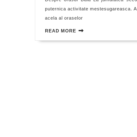
puternica activitate mestesugareasca. A
acela al oraselor
READ
READ MORE
MORE