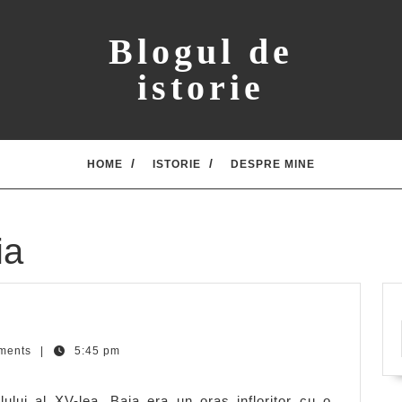
Blogul de
istorie
HOME
ISTORIE
DESPRE MINE
ia
a
ments
|
5:45 pm
lui al XV-lea, Baia era un oras infloritor cu o