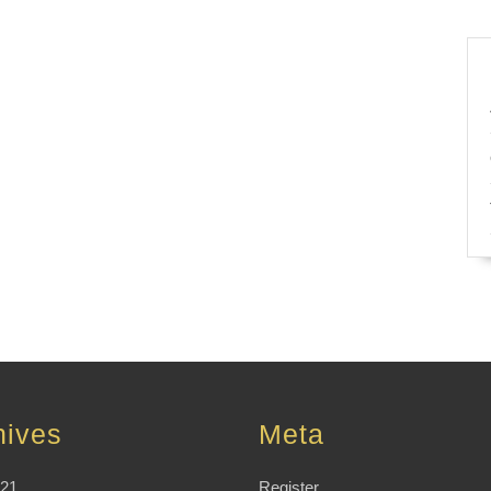
hives
Meta
021
Register