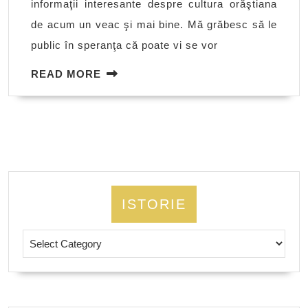
informaţii interesante despre cultura orăştiana
la
de acum un veac şi mai bine. Mă grăbesc să le
Orăştie
public în speranţa că poate vi se vor
READ
READ MORE
MORE
ISTORIE
Istorie