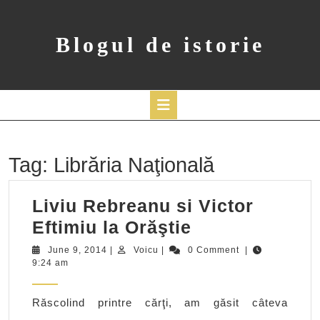
Skip
to
content
Blogul de istorie
Open
Button
Tag:
Librăria Naţională
Liviu Rebreanu si Victor
Liviu
Eftimiu la Orăştie
Rebreanu
June
Voicu
June 9, 2014
|
Voicu
|
0 Comment
|
9,
9:24 am
si
2014
Victor
Răscolind printre cărţi, am găsit câteva
Eftimiu