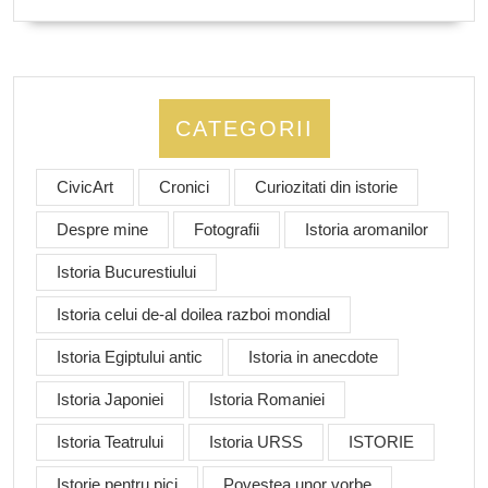
CATEGORII
CivicArt
Cronici
Curiozitati din istorie
Despre mine
Fotografii
Istoria aromanilor
Istoria Bucurestiului
Istoria celui de-al doilea razboi mondial
Istoria Egiptului antic
Istoria in anecdote
Istoria Japoniei
Istoria Romaniei
Istoria Teatrului
Istoria URSS
ISTORIE
Istorie pentru pici
Povestea unor vorbe