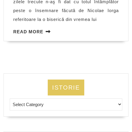
zilele trecute n-aş fi dat cu totul întâmplător
–
peste o însemnare făcută de Nicolae Iorga
misterul
referitoare la o biserică din vremea lui
din
tablou
READ
READ MORE
MORE
ISTORIE
Istorie