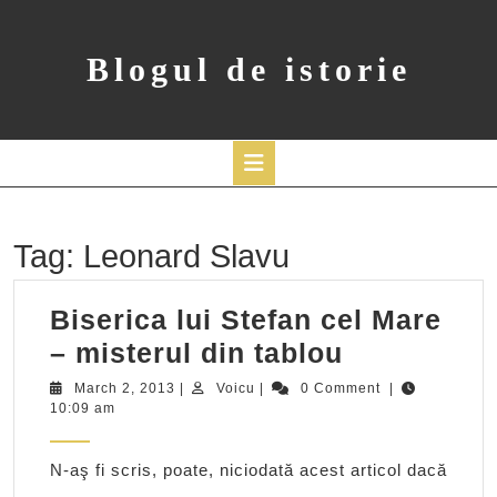
Skip
to
content
Blogul de istorie
Open
Button
Tag:
Leonard Slavu
Biserica lui Stefan cel Mare
Biserica
– misterul din tablou
lui
March
Voicu
March 2, 2013
|
Voicu
|
0 Comment
|
2,
10:09 am
Stefan
2013
cel
N-aş fi scris, poate, niciodată acest articol dacă
Mare