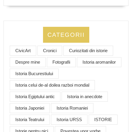
CATEGORII
CivicArt
Cronici
Curiozitati din istorie
Despre mine
Fotografii
Istoria aromanilor
Istoria Bucurestiului
Istoria celui de-al doilea razboi mondial
Istoria Egiptului antic
Istoria in anecdote
Istoria Japoniei
Istoria Romaniei
Istoria Teatrului
Istoria URSS
ISTORIE
Istorie pentru pici
Povestea unor vorbe