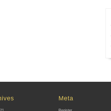
hives
Meta
021
Register