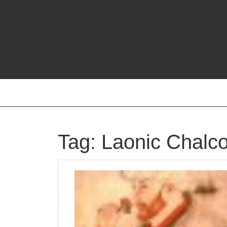
Skip
to
content
Tag:
Laonic Chalc