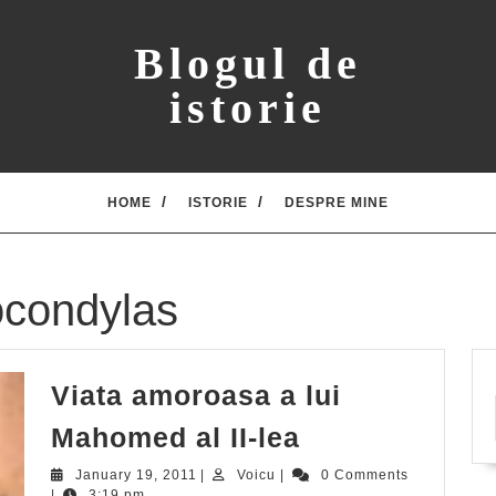
Blogul de
istorie
HOME
ISTORIE
DESPRE MINE
ocondylas
Viata amoroasa a lui
Viata
Mahomed al II-lea
amoroasa
January
Voicu
January 19, 2011
|
Voicu
|
0 Comments
19,
|
3:19 pm