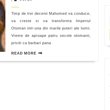
a
2011
lui
Timp de trei decenii Mahomed va conduce,
Mahomed
va creste si va transforma Imperiul
al
Otoman intr-una din marile puteri ale lumii.
II-
Vreme de aproape patru secole otomanii,
lea
priviti ca barbari pana
READ
READ MORE
MORE