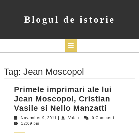
Skip
to
content
Blogul de istorie
Open
Button
Tag:
Jean Moscopol
Primele imprimari ale lui
Jean Moscopol, Cristian
Primele
Vasile si Nello Manzatti
imprima
November
Voicu
November 9, 2011
|
Voicu
|
0 Comment
|
9,
12:09 pm
ale
2011
lui