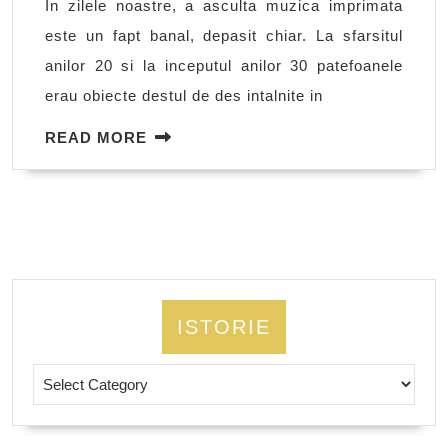
In zilele noastre, a asculta muzica imprimata
Jean
este un fapt banal, depasit chiar. La sfarsitul
Moscopo
anilor 20 si la inceputul anilor 30 patefoanele
Cristian
erau obiecte destul de des intalnite in
Vasile
si
READ
READ MORE
MORE
Nello
Manzatt
ISTORIE
Istorie