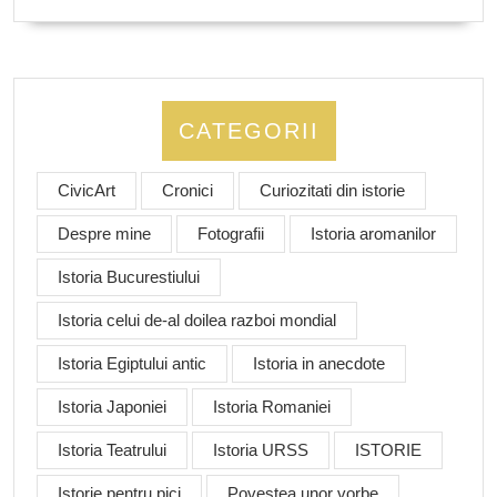
CATEGORII
CivicArt
Cronici
Curiozitati din istorie
Despre mine
Fotografii
Istoria aromanilor
Istoria Bucurestiului
Istoria celui de-al doilea razboi mondial
Istoria Egiptului antic
Istoria in anecdote
Istoria Japoniei
Istoria Romaniei
Istoria Teatrului
Istoria URSS
ISTORIE
Istorie pentru pici
Povestea unor vorbe