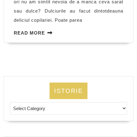
ori nu am simtit nevoia de a manca ceva sarat
si
sau dulce? Dulciurile au facut dintotdeauna
legume
deliciul copilariei. Poate parea
(III)
READ
READ MORE
MORE
ISTORIE
Istorie