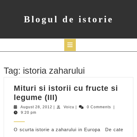
Skip
to
content
Blogul de istorie
Open
Button
Tag:
istoria zaharului
Mituri si istorii cu fructe si
Mituri
legume (III)
si
August
Voicu
August 28, 2012
|
Voicu
|
0 Comments
|
28,
9:20 pm
istorii
2012
cu
O scurta istorie a zaharului in Europa De cate
fructe