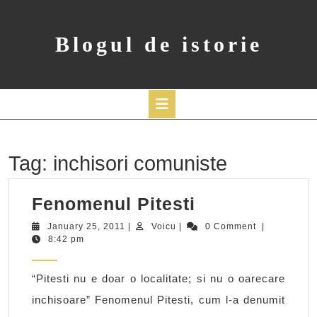
Skip
to
content
Blogul de istorie
Open
Button
Tag:
inchisori comuniste
Fenomenul
Fenomenul Pitesti
Pitesti
January
Voicu
January 25, 2011
|
Voicu
|
0 Comment
|
25,
8:42 pm
2011
“Pitesti nu e doar o localitate; si nu o oarecare
inchisoare” Fenomenul Pitesti, cum l-a denumit