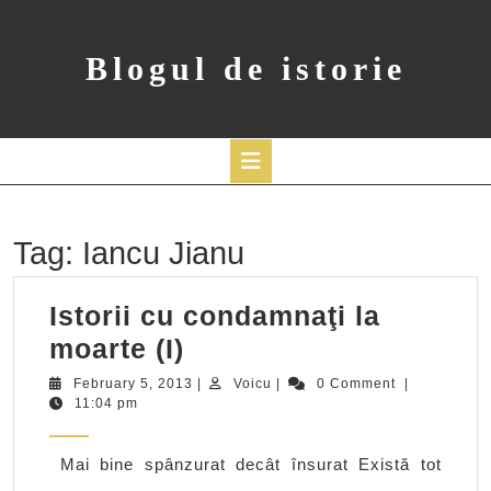
Skip
to
content
Blogul de istorie
Open
Button
Tag:
Iancu Jianu
Istorii cu condamnaţi la
Istorii
moarte (I)
cu
February
Voicu
February 5, 2013
|
Voicu
|
0 Comment
|
5,
11:04 pm
condamnaţi
2013
la
Mai bine spânzurat decât însurat Există tot
moarte