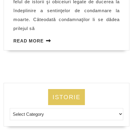
felul de istorii şi obiceiuri legate de ducerea la
(I)
îndeplinire a sentinţelor de condamnare la
moarte. Câteodată condamnaţilor li se dădea
prilejul să
READ
READ MORE
MORE
ISTORIE
Istorie