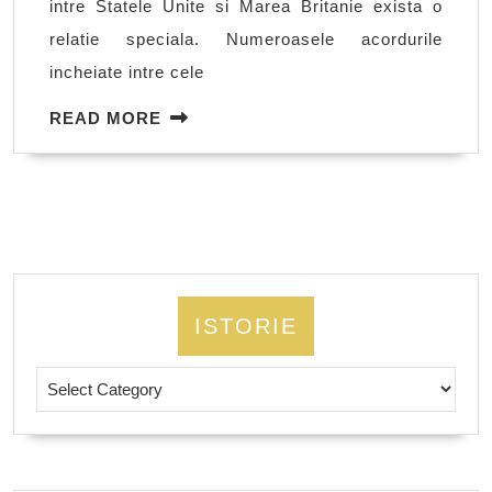
intre Statele Unite si Marea Britanie exista o
timpul
relatie speciala. Numeroasele acordurile
celui
incheiate intre cele
de-
al
READ
READ MORE
MORE
doilea
razboi
mondial
ISTORIE
Istorie