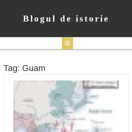
Skip
to
content
Blogul de istorie
Open
Button
Tag:
Guam