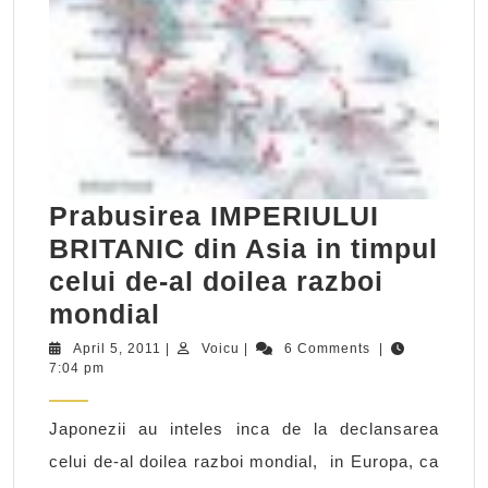
Prabusirea IMPERIULUI
BRITANIC din Asia in timpul
celui de-al doilea razboi
Prabusirea
mondial
IMPERIULUI
April
Voicu
April 5, 2011
|
Voicu
|
6 Comments
|
5,
7:04 pm
BRITANIC
2011
din
Japonezii au inteles inca de la declansarea
Asia
celui de-al doilea razboi mondial, in Europa, ca
in