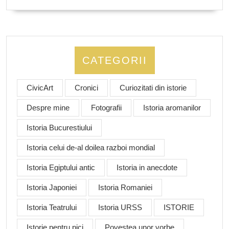
CATEGORII
CivicArt
Cronici
Curiozitati din istorie
Despre mine
Fotografii
Istoria aromanilor
Istoria Bucurestiului
Istoria celui de-al doilea razboi mondial
Istoria Egiptului antic
Istoria in anecdote
Istoria Japoniei
Istoria Romaniei
Istoria Teatrului
Istoria URSS
ISTORIE
Istorie pentru pici
Povestea unor vorbe