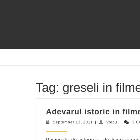
Skip
to
content
Tag:
greseli in film
Adevarul istoric in fil
September
Voicu
September 13, 2011
|
Voicu
|
3 C
13,
2011
Pasionatii de istorie si de filme istor