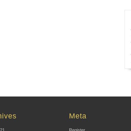
hives
Meta
021
Register