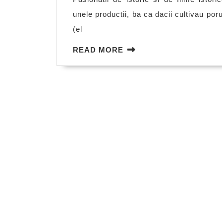
unele productii, ba ca dacii cultivau po
(el
READ
READ MORE
MORE