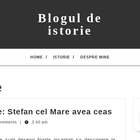
Blogul de
istorie
HOME
ISTORIE
DESPRE MINE
e
Adevar
me: Stefan cel Mare avea ceas
istoric
omments
|
3:40 pm
in
filme:
ice sunt deseori foarte incantati sa descopere in