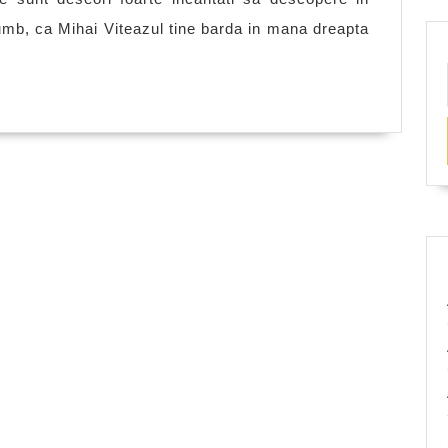
Stefan
rumb, ca Mihai Viteazul tine barda in mana dreapta
cel
Mare
avea
ceas