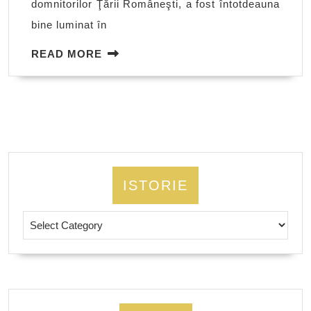
domnitorilor Ţării Româneşti, a fost întotdeauna
secol
bine luminat în
XX
READ
READ MORE
MORE
ISTORIE
Istorie