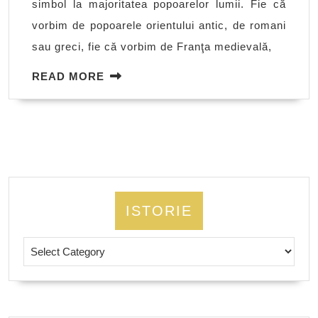
simbol la majoritatea popoarelor lumii. Fie că
romană
vorbim de popoarele orientului antic, de romani
sau greci, fie că vorbim de Franţa medievală,
READ
READ MORE
MORE
ISTORIE
Istorie