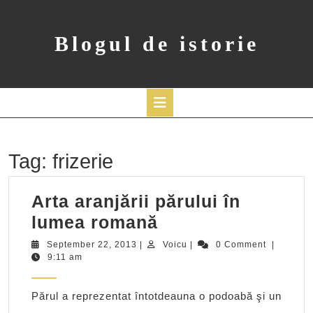
Skip
to
content
Blogul de istorie
Open
Button
Tag:
frizerie
Arta aranjării părului în
Arta
lumea romană
aranjării
September
Voicu
September 22, 2013
|
Voicu
|
0 Comment
|
22,
9:11 am
părului
2013
în
Părul a reprezentat întotdeauna o podoabă şi un
lumea