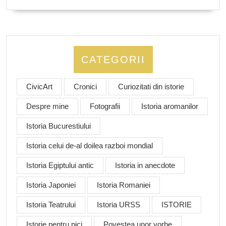
CATEGORII
CivicArt
Cronici
Curiozitati din istorie
Despre mine
Fotografii
Istoria aromanilor
Istoria Bucurestiului
Istoria celui de-al doilea razboi mondial
Istoria Egiptului antic
Istoria in anecdote
Istoria Japoniei
Istoria Romaniei
Istoria Teatrului
Istoria URSS
ISTORIE
Istorie pentru pici
Povestea unor vorbe