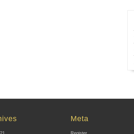
hives
Meta
021
Register