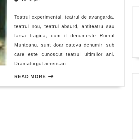
–
2011
Intriga,
Teatrul experimental, teatrul de avangarda,
personaj
teatrul nou, teatrul absurd, antiteatru sau
timp,
farsa tragica, cum il denumeste Romul
spatiu
Munteanu, sunt doar cateva denumiri sub
care este cunoscut teatrul ultimilor ani.
Dramaturgul american
READ
READ MORE
MORE