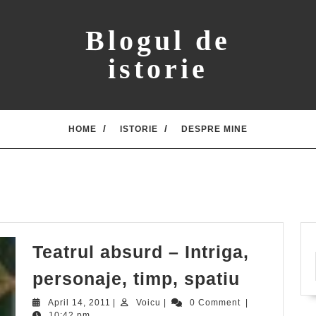
Blogul de
istorie
HOME
ISTORIE
DESPRE MINE
Teatrul absurd – Intriga,
Teatrul
personaje, timp, spatiu
absurd
April
Voicu
April 14, 2011
|
Voicu
|
0 Comment
|
14,
10:42 pm