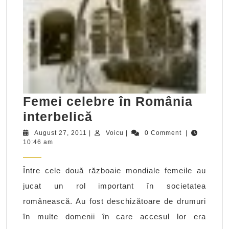
Femei celebre în România
Femei
interbelică
celebre
August
Voicu
August 27, 2011
|
Voicu
|
0 Comment
|
27,
10:46 am
în
2011
România
Între cele două războaie mondiale femeile au
interbelică
jucat un rol important în societatea
românească. Au fost deschizătoare de drumuri
în multe domenii în care accesul lor era