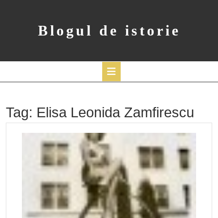
Skip
to
content
Blogul de istorie
Open
Button
Tag:
Elisa Leonida Zamfirescu