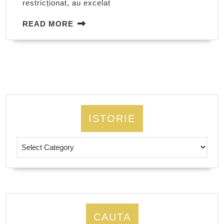
restricționat, au excelat
READ
READ MORE
MORE
ISTORIE
Istorie
CAUTA