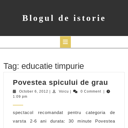
Skip
to
content
Blogul de istorie
Open
Button
Tag:
educatie timpurie
Pove
Povestea spicului de grau
spicu
October
Voicu
October 6, 2012
|
Voicu
|
0 Comment
|
6,
1:09 pm
de
2012
grau
spectacol recomandat pentru categoria de
varsta 2-6 ani durata: 30 minute Povestea