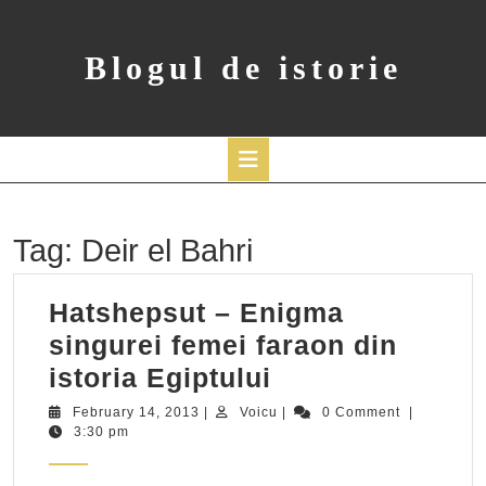
Skip
to
content
Blogul de istorie
Open
Button
Tag:
Deir el Bahri
Hatshepsut – Enigma
singurei femei faraon din
Hatshepsut
istoria Egiptului
–
February
Voicu
February 14, 2013
|
Voicu
|
0 Comment
|
14,
3:30 pm
Enigma
2013
singurei