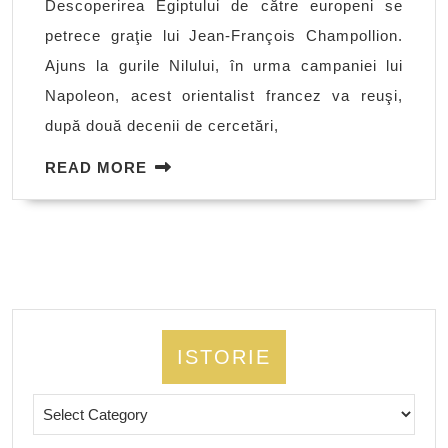
Descoperirea Egiptului de către europeni se
femei
petrece graţie lui Jean-François Champollion.
faraon
Ajuns la gurile Nilului, în urma campaniei lui
din
Napoleon, acest orientalist francez va reuşi,
istoria
după două decenii de cercetări,
Egiptului
READ
READ MORE
MORE
ISTORIE
Istorie