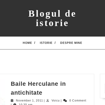
Blogul de
istorie
HOME
ISTORIE
DESPRE MINE
Baile Herculane in
Baile
antichitate
Herculane
November
Voicu
November 1, 2011
|
Voicu
|
0 Comment
1,
|
10:35 pm