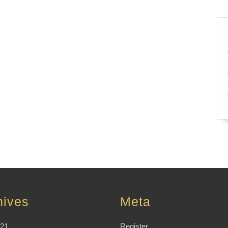
hives
Meta
021
Register