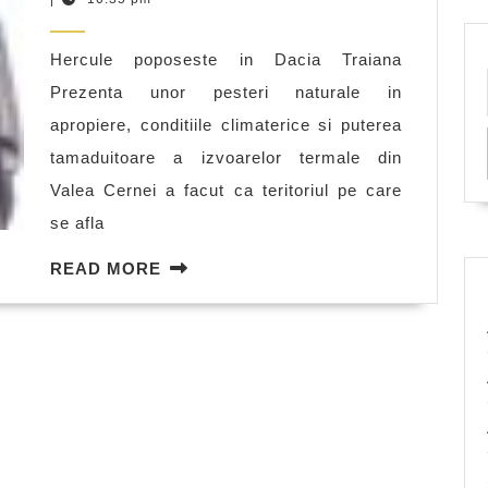
in
2011
antichitate
Hercule poposeste in Dacia Traiana
Prezenta unor pesteri naturale in
apropiere, conditiile climaterice si puterea
tamaduitoare a izvoarelor termale din
Valea Cernei a facut ca teritoriul pe care
se afla
READ
READ MORE
MORE