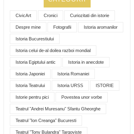
CivicArt
Cronici
Curiozitati din istorie
Despre mine
Fotografii
Istoria aromanilor
Istoria Bucurestiului
Istoria celui de-al doilea razboi mondial
Istoria Egiptului antic
Istoria in anecdote
Istoria Japoniei
Istoria Romaniei
Istoria Teatrului
Istoria URSS
ISTORIE
Istorie pentru pici
Povestea unor vorbe
Teatrul "Andrei Muresanu" Sfantu Gheorghe
Teatrul "Ion Creanga" Bucuresti
Teatrul "Tony Bulandra" Targoviste