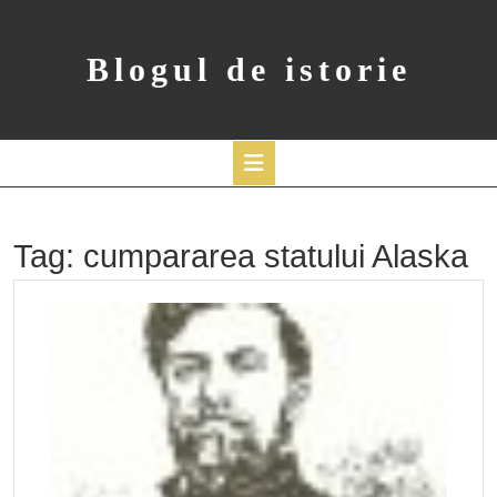
Skip
to
content
Blogul de istorie
Open
Button
Tag:
cumpararea statului Alaska