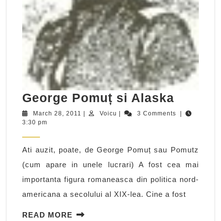
George
George Pomuț si Alaska
Pomuț
March
Voicu
March 28, 2011
|
Voicu
|
3 Comments
|
28,
3:30 pm
si
2011
Alaska
Ati auzit, poate, de George Pomuț sau Pomutz
(cum apare in unele lucrari) A fost cea mai
importanta figura romaneasca din politica nord-
americana a secolului al XIX-lea. Cine a fost
READ
READ MORE