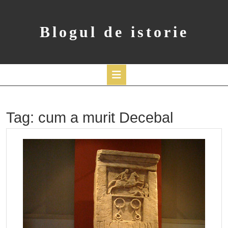
Skip
to
content
Blogul de istorie
Open
Button
Tag:
cum a murit Decebal