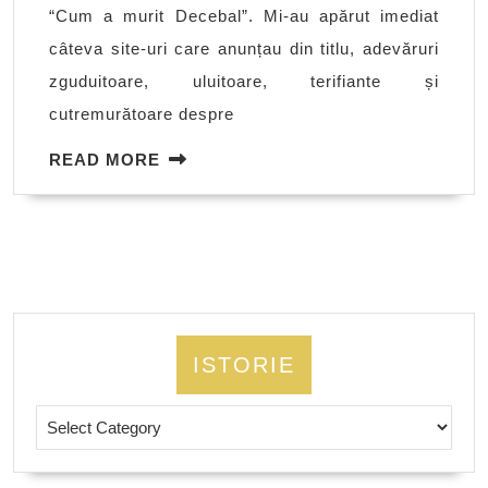
“Cum a murit Decebal”. Mi-au apărut imediat
câteva site-uri care anunțau din titlu, adevăruri
zguduitoare, uluitoare, terifiante și
cutremurătoare despre
READ
READ MORE
MORE
ISTORIE
Istorie