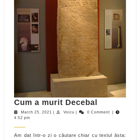
Cum
Cum a murit Decebal
a
March
Voicu
March 25, 2021
|
Voicu
|
0 Comment
|
25,
4:52 pm
murit
2021
Decebal
Am dat într-o zi o căutare chiar cu textul ăsta: