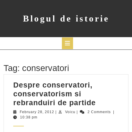
Skip
to
content
Blogul de istorie
Open
Button
Tag:
conservatori
Despre conservatori,
conservatorism si
Despre
rebranduiri de partide
conservat
February
Voicu
February 28, 2012
|
Voicu
|
2 Comments
|
28,
10:38 pm
conserva
2012
si