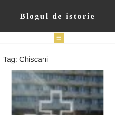
Skip
to
content
Blogul de istorie
Open
Button
Tag:
Chiscani