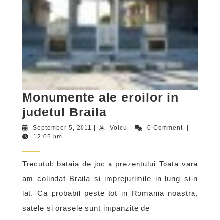
Monumente ale eroilor in
Monumente
judetul Braila
ale
September
Voicu
September 5, 2011
|
Voicu
|
0 Comment
|
5,
12:05 pm
eroilor
2011
in
Trecutul: bataia de joc a prezentului Toata vara
judetul
am colindat Braila si imprejurimile in lung si-n
Braila
lat. Ca probabil peste tot in Romania noastra,
satele si orasele sunt impanzite de