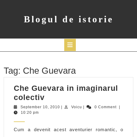
Skip
to
content
Blogul de istorie
Open
Button
Tag:
Che Guevara
Che Guevara in imaginarul
Che
colectiv
Guevara
September
Voicu
September 10, 2010
|
Voicu
|
0 Comment
|
10,
10:20 pm
in
2010
imaginarul
Cum a devenit acest aventurier romantic, o
colectiv