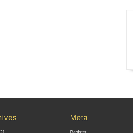
hives
Meta
021
Register