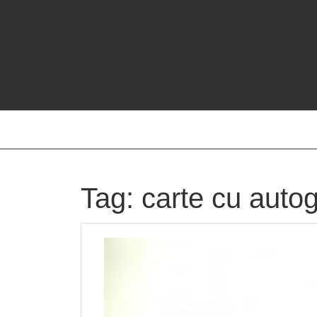
Skip
to
content
Tag:
carte cu autog