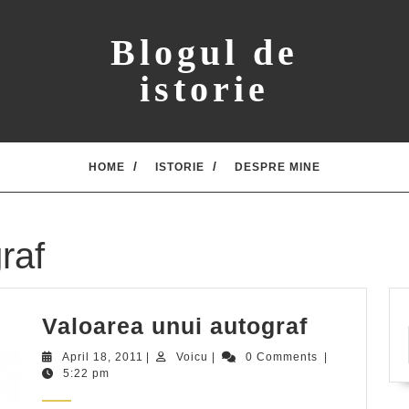
Blogul de
istorie
HOME
ISTORIE
DESPRE MINE
raf
Valoarea
Valoarea unui autograf
unui
April
Voicu
April 18, 2011
|
Voicu
|
0 Comments
|
autograf
18,
5:22 pm
2011