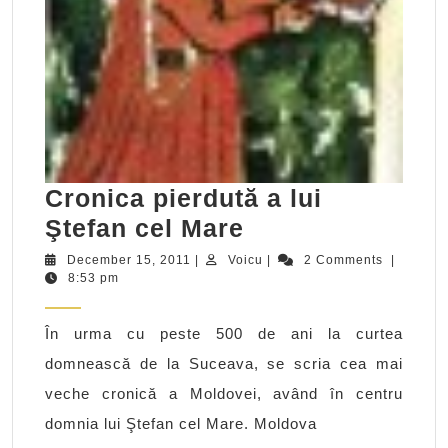
Cronica pierdută a lui
Cronica
Ştefan cel Mare
pierdută
December
Voicu
December 15, 2011
|
Voicu
|
2 Comments
|
15,
8:53 pm
a
2011
lui
În urma cu peste 500 de ani la curtea
Ştefan
domnească de la Suceava, se scria cea mai
cel
veche cronică a Moldovei, având în centru
Mare
domnia lui Ştefan cel Mare. Moldova