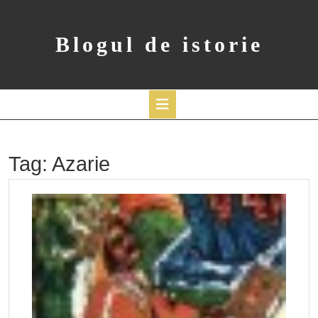
Skip
to
content
Blogul de istorie
Open
Button
Tag:
Azarie