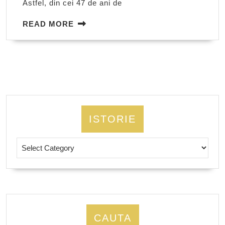
Astfel, din cei 47 de ani de
Ştef
cel
READ
READ MORE
MORE
Mar
ISTORIE
Istorie
CAUTA