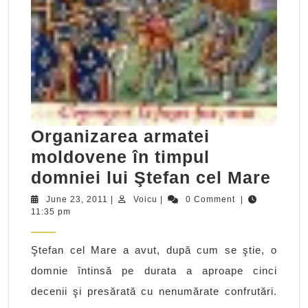
Organizarea armatei
moldovene în timpul
Org
domniei lui Ştefan cel Mare
arma
June
Voicu
June 23, 2011
|
Voicu
|
0 Comment
|
23,
11:35 pm
mol
2011
în
Ştefan cel Mare a avut, după cum se ştie, o
timp
domnie întinsă pe durata a aproape cinci
dom
decenii şi presărată cu nenumărate confrutări.
lui