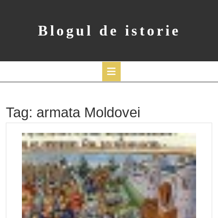
Skip
to
content
Blogul de istorie
Open
Button
Tag:
armata Moldovei